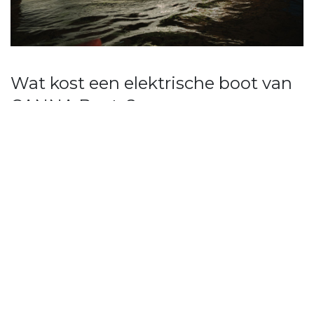
Wat kost een elektrische boot van
CANNA Boats?
Wij bieden drie modellen elektrische boten
aan:
1
.
CANNA One
2.
CANNA One Cabin
3. CANNA Unity
De prijs hangt af van het model, de
configuratie en extra opties. Ons team (altijd