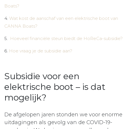
Boats?
4.
Wat kost de aanschaf van een elektrische boot van
CANNA Boats?
5.
Hoeveel financiële steun biedt de HoReCa-subsidie?
6.
Hoe vraag je de subsidie aan?
Subsidie voor een
elektrische boot – is dat
mogelijk?
De afgelopen jaren stonden we voor enorme
uitdagingen als gevolg van de COVID-19-