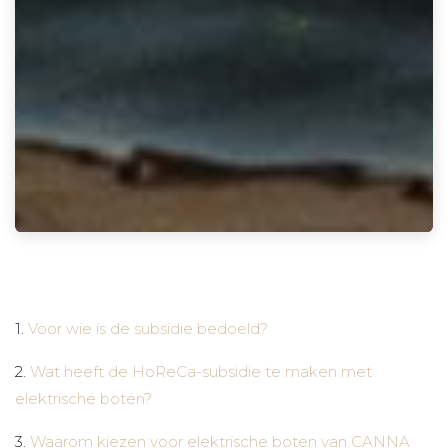
1.
Voor wie is de subsidie bedoeld?
2.
Wat heeft de HoReCa-subsidie te maken met
elektrische boten?
3.
Waarom kiezen voor elektrische boten van CANNA