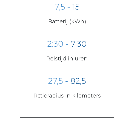
7,5
-
15
Batterij (kWh)
2:30 -
7:30
Reistijd in uren
27,5 -
82,5
Rctieradius in kilometers