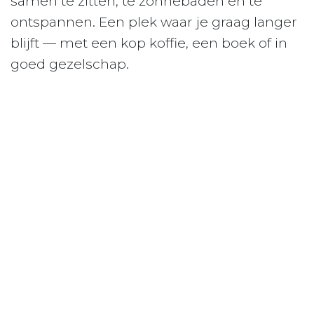
samen te zitten, te zonnebaden en te
ontspannen. Een plek waar je graag langer
blijft — met een kop koffie, een boek of in
goed gezelschap.
U-vormige zitbank achterin ​