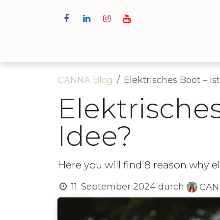
Zum Inhalt springen
Start​
Unsere Boo
CANNA Blog
Elektrisches Boot – Is
Elektrisches
Idee?
Here you will find 8 reason why el
11. September 2024
durch
CANN