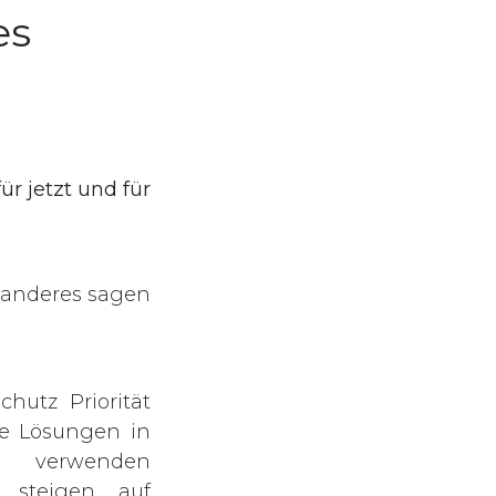
es
ür jetzt und für
s anderes sagen
hutz Priorität
e Lösungen in
, verwenden
, steigen auf