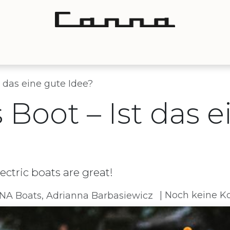
te
Boote zu verkaufen
Händler
Kontakt
Ev
t das eine gute Idee?
 Boot – Ist das 
ectric boats are great!
| Noch keine 
A Boats, Adrianna Barbasiewicz