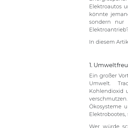
Elektroautos 
könnte jemand
sondern nur 
Elektroantrieb?
In diesem Arti
1. Umweltfre
Ein großer Vort
Umwelt. Tra
Kohlendioxid 
verschmutzen.
Ökosysteme un
Elektrobootes, 
Wer würde sch